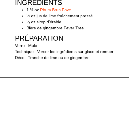
INGRÉDIENTS
1 ½ oz
Rhum Brun Fove
½ oz jus de lime fraîchement pressé
¼ oz sirop d’érable
Bière de gingembre Fever Tree
PRÉPARATION
Verre : Mule
Technique : Verser les ingrédients sur glace et remuer.
Déco : Tranche de lime ou de gingembre
VOUS POURRIEZ
ÉGALEMENT AIMER